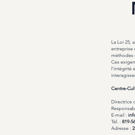
La Loi 25,
entreprise 
méthodes d
Ces exigen
l’intégrité 
interagisse
Centre-Cult
Directrice 
Responsabl
E-mail :
in
Tél. :
819-5
Adresse :
2